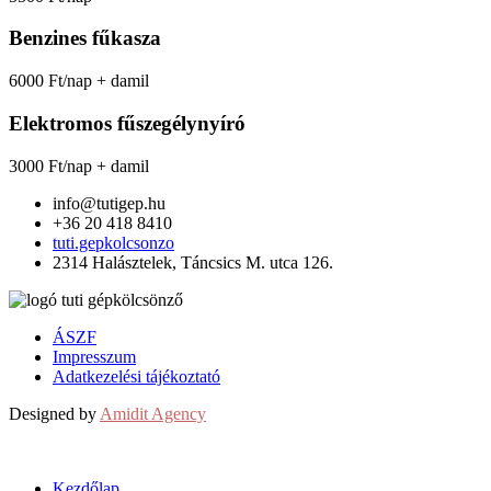
Benzines fűkasza
6000 Ft/nap + damil
Elektromos fűszegélynyíró
3000 Ft/nap + damil
info@tutigep.hu
+36 20 418 8410
tuti.gepkolcsonzo
2314 Halásztelek, Táncsics M. utca 126.
ÁSZF
Impresszum
Adatkezelési tájékoztató
Designed by
Amidit Agency
Kezdőlap