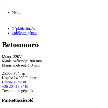
Ugrás
a
Menü
tartalomhoz
Gépkölcsönzés
Építőipari gépek
Betonmaró
Motor: 220V
Marási szélesség: 200 mm
Marási mélység: 1-3 mm
25.000 Ft / nap
Kopás: 24.000 Ft / mm
Bérelje ki most!
+36 20 418 8410
További tuti gépeink
Parkettacsiszoló