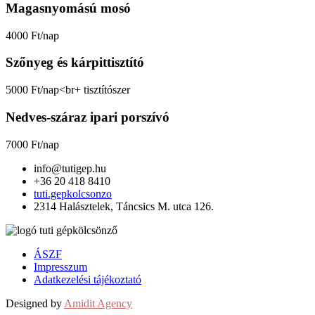
Magasnyomású mosó
4000 Ft/nap
Szőnyeg és kárpittisztító
5000 Ft/nap<br+ tisztítószer
Nedves-száraz ipari porszívó
7000 Ft/nap
info@tutigep.hu
+36 20 418 8410
tuti.gepkolcsonzo
2314 Halásztelek, Táncsics M. utca 126.
ÁSZF
Impresszum
Adatkezelési tájékoztató
Designed by
Amidit Agency