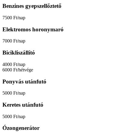
Benzines gyepszellőztető
7500 Ft/nap
Elektromos horonymaró
7000 Ft/nap
Bicikliszállító
4000 Ft/nap
6000 Ft/hétvége
Ponyvás utánfutó
5000 Ft/nap
Keretes utánfutó
5000 Ft/nap
Ózongenerátor